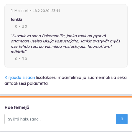
Maikkeli
•
18.2.2020, 23:44
tankki
0
•
0
"
Kuvaileva sana Pokemonille, jonka rooli on pystyä
ottamaan useita iskuja vastustajalta. Tankit pystyvät myös
itse tehdä suoraa vahinkoa vastustajaan huomattavat
määrät.
"
0
•
0
Kirjaudu sisään
lisätäksesi määritelmiä ja suomennoksia sekä
antaaksesi palautetta.
Hae termejä
Hae termejä