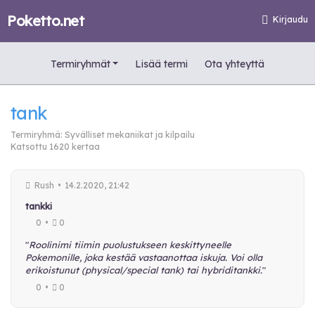
Poketto.net
Kirjaudu
Termiryhmät
Lisää termi
Ota yhteyttä
tank
Termiryhmä:
Syvälliset mekaniikat ja kilpailu
Katsottu 1620 kertaa
Rush
•
14.2.2020, 21:42
tankki
0
•
0
"
Roolinimi tiimin puolustukseen keskittyneelle
Pokemonille, joka kestää vastaanottaa iskuja. Voi olla
erikoistunut (physical/special tank) tai hybriditankki.
"
0
•
0